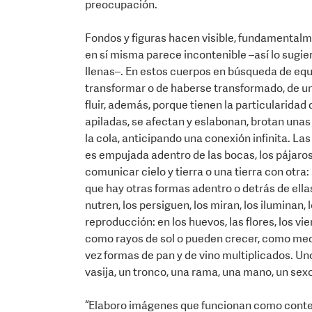
preocupación.
Fondos y figuras hacen visible, fundamentalmen
en sí misma parece incontenible –así lo sugie
llenas–. En estos cuerpos en búsqueda de equil
transformar o de haberse transformado, de u
fluir, además, porque tienen la particularidad
apiladas, se afectan y eslabonan, brotan unas
la cola, anticipando una conexión infinita. Las 
es empujada adentro de las bocas, los pájaro
comunicar cielo y tierra o una tierra con otr
que hay otras formas adentro o detrás de ellas
nutren, los persiguen, los miran, los iluminan,
reproducción: en los huevos, las flores, los vi
como rayos de sol o pueden crecer, como media
vez formas de pan y de vino multiplicados. U
vasija, un tronco, una rama, una mano, un sex
“Elaboro imágenes que funcionan como contem